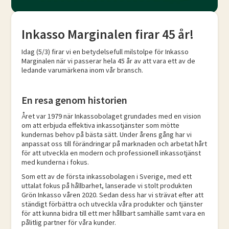
Inkasso Marginalen firar 45 år!
Idag (5/3) firar vi en betydelsefull milstolpe för Inkasso
Marginalen när vi passerar hela 45 år av att vara ett av de
ledande varumärkena inom vår bransch.​
En resa genom historien​
Året var 1979 när Inkassobolaget grundades med en vision
om att erbjuda effektiva inkassotjänster som mötte
kundernas behov på bästa sätt. Under årens gång har vi
anpassat oss till förändringar på marknaden och arbetat hårt
för att utveckla en modern och professionell inkassotjänst
med kunderna i fokus. ​
Som ett av de första inkassobolagen i Sverige, med ett
uttalat fokus på hållbarhet, lanserade vi stolt produkten
Grön Inkasso våren 2020. Sedan dess har vi strävat efter att
ständigt förbättra och utveckla våra produkter och tjänster
för att kunna bidra till ett mer hållbart samhälle samt vara en
pålitlig partner för våra kunder. ​