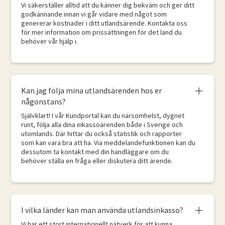
Vi säkerställer alltid att du känner dig bekväm och ger ditt
godkännande innan vi går vidare med något som
genererar kostnader i ditt utlandsärende. Kontakta oss
för mer information om prissättningen för det land du
behöver vår hjälp i.
Kan jag följa mina utlandsärenden hos er
någonstans?
Självklart! I vår Kundportal kan du närsomhelst, dygnet
runt, följa alla dina inkassoärenden både i Sverige och
utomlands. Där hittar du också statistik och rapporter
som kan vara bra att ha. Via meddelandefunktionen kan du
dessutom ta kontakt med din handläggare om du
behöver ställa en fråga eller diskutera ditt ärende.
I vilka länder kan man använda utlandsinkasso?
Vi har ett stort internationellt nätverk för att kunna