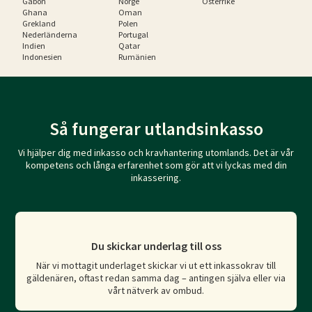
Gabon
Norge
Österrike
Ghana
Oman
Grekland
Polen
Nederländerna
Portugal
Indien
Qatar
Indonesien
Rumänien
Så fungerar utlandsinkasso
Vi hjälper dig med inkasso och kravhantering utomlands. Det är vår
kompetens och långa erfarenhet som gör att vi lyckas med din
inkassering.
Du skickar underlag till oss
När vi mottagit underlaget skickar vi ut ett inkassokrav till
gäldenären, oftast redan samma dag – antingen själva eller via
vårt nätverk av ombud.