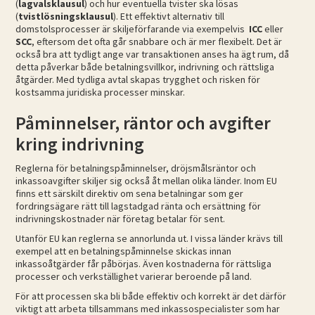
(
lagvalsklausul
) och hur eventuella tvister ska lösas
(
tvistlösningsklausul
). Ett effektivt alternativ till
domstolsprocesser är skiljeförfarande via exempelvis
ICC
eller
SCC
, eftersom det ofta går snabbare och är mer flexibelt. Det är
också bra att tydligt ange var transaktionen anses ha ägt rum, då
detta påverkar både betalningsvillkor, indrivning och rättsliga
åtgärder. Med tydliga avtal skapas trygghet och risken för
kostsamma juridiska processer minskar.
Påminnelser, räntor och avgifter
kring indrivning
Reglerna för betalningspåminnelser, dröjsmålsräntor och
inkassoavgifter skiljer sig också åt mellan olika länder. Inom EU
finns ett särskilt direktiv om sena betalningar som ger
fordringsägare rätt till lagstadgad ränta och ersättning för
indrivningskostnader när företag betalar för sent.
Utanför EU kan reglerna se annorlunda ut. I vissa länder krävs till
exempel att en betalningspåminnelse skickas innan
inkassoåtgärder får påbörjas. Även kostnaderna för rättsliga
processer och verkställighet varierar beroende på land.
För att processen ska bli både effektiv och korrekt är det därför
viktigt att arbeta tillsammans med inkassospecialister som har