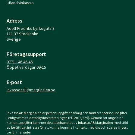
utlandsinkasso
Adress
Adolf Fredriks kyrkogata 8
111 37 Stockholm
Sverige
Företagssupport
0771 - 46 46 46
Öppet vardagar 09-15
E-post
inkassosalj@marginalen.se
Inkasso AB Marginalen är personuppgiftsansvarig och hanterar personuppgifter
i enlighet med dataskyddsförordningen (EU 2016/679). Genom att ange dina
kontaktuppgifter kommer de att behandlas av Inkasso AB Marginalen med stöd
av berättigat intresse för att kunna komma i kontakt med dig och sparas i högst
tre (3) månader.