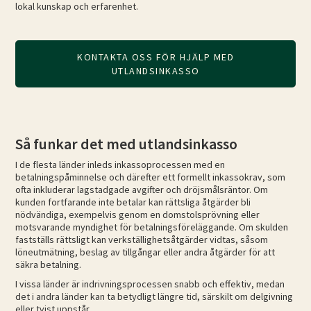
lokal kunskap och erfarenhet.
KONTAKTA OSS FÖR HJÄLP MED
UTLANDSINKASSO
Så funkar det med utlandsinkasso
I de flesta länder inleds inkassoprocessen med en
betalningspåminnelse och därefter ett formellt inkassokrav, som
ofta inkluderar lagstadgade avgifter och dröjsmålsräntor. Om
kunden fortfarande inte betalar kan rättsliga åtgärder bli
nödvändiga, exempelvis genom en domstolsprövning eller
motsvarande myndighet för betalningsföreläggande. Om skulden
fastställs rättsligt kan verkställighetsåtgärder vidtas, såsom
löneutmätning, beslag av tillgångar eller andra åtgärder för att
säkra betalning.
I vissa länder är indrivningsprocessen snabb och effektiv, medan
det i andra länder kan ta betydligt längre tid, särskilt om delgivning
eller tvist uppstår.