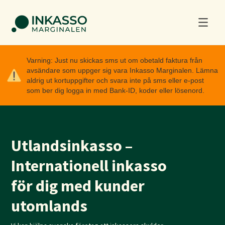
Varning: Just nu skickas sms ut om obetald faktura från
avsändare som uppger sig vara Inkasso Marginalen. Lämna
aldrig ut kortuppgifter och svara inte på sms eller e-post
som ber dig logga in med Bank-ID, koder eller lösenord.
Utlandsinkasso –
Internationell inkasso
för dig med kunder
utomlands