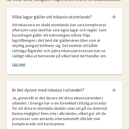
Vilka lagar gäller vid inkasso utomlands?
Att inkassera en skuld utomlands kan vara komplicerat
eftersom varje land har sina egna lagar och regler. Som
huvudregel gäller att indrivningen måste följa
lagstiftningen i det land där gäldenären (den som är
skyldig pengar) befinner sig. Det innebär att både
rättsliga åtgärder och själva inkassoprocessen kan se
väldigt olika ut beroende på vilket land det handlar om.
Läs mer
Är det dyrare med inkasso i utlandet?
Ja, generellt är det dyrare att driva inkassoärenden i
utlandet. I Sverige har vi en förenklad rättslig procedur
för att driva in obetalda skulder utan att gå via domstol.
Denna möjlighet finns inte i alla länder, vilket gör att de
processer som används internationellt ofta blir mer
komplicerade och kostsamma.