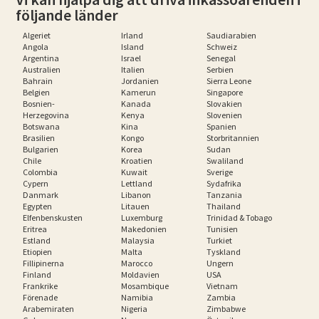
följande länder
Algeriet
Irland
Saudiarabien
Angola
Island
Schweiz
Argentina
Israel
Senegal
Australien
Italien
Serbien
Bahrain
Jordanien
Sierra Leone
Belgien
Kamerun
Singapore
Bosnien-
Kanada
Slovakien
Herzegovina
Kenya
Slovenien
Botswana
Kina
Spanien
Brasilien
Kongo
Storbritannien
Bulgarien
Korea
Sudan
Chile
Kroatien
Swaliland
Colombia
Kuwait
Sverige
Cypern
Lettland
Sydafrika
Danmark
Libanon
Tanzania
Egypten
Litauen
Thailand
Elfenbenskusten
Luxemburg
Trinidad & Tobago
Eritrea
Makedonien
Tunisien
Estland
Malaysia
Turkiet
Etiopien
Malta
Tyskland
Fillipinerna
Marocco
Ungern
Finland
Moldavien
USA
Frankrike
Mosambique
Vietnam
Förenade
Namibia
Zambia
Arabemiraten
Nigeria
Zimbabwe