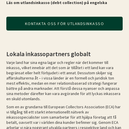
Läs om utlandsinkasso (debt collection) på engelska
KONTAKTA OSS FÖR UTLANDSINKASSO
Lokala inkassopartners globalt
Varje land har sina egna lagar och regler när det kommer till
inkasso, vilket innebär att det som är tillåtet i ett land kan vara
begränsat eller helt förbjudet i ett annat. Dessutom skiljer sig
affärskulturerna åt – i vissa länder är en formell och juridisk ton
mest effektiv, medan en mer relationsbaserad strategi fungerar
bättre på andra marknader. Att förstå dessa nyanser och anpassa
sina metoder därefter kan vara avgörande för att lyckas inkassera
en skuld utomlands.
Som en av grundarna till European Collectors Association (ECA) har
vi tillgång till ett starkt internationellt nätverk av
inkassospecialister som samarbetar för att hjälpa företag att få
betalt, oavsett var i världen dina kunder befinner sig. Genom ECA
arbetar vi nära noggrant utvalda partners i respektive land och kan