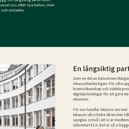
npassat oss efter nya behov, men
kt och omtanke.
En långsiktig pa
Som en del av koncernen Marginal
inkassohanteringen. För våra up
branschkunskap och stabila pro
digitala lösningar för att göra d
ekonomi.
För oss handlar inkasso om mer 
Inkasso vill vi bidra till en mer
speglas också i att vi är medlemm
nätverket ECA. Det är så vi byg