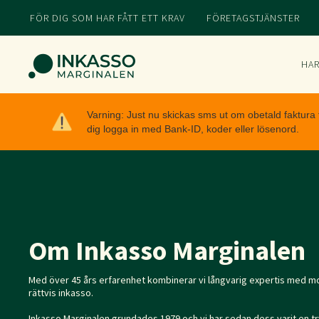
FÖR DIG SOM HAR FÅTT ETT KRAV
FÖRETAGSTJÄNSTER
HAR
Varning: Just nu skickas sms ut om obetald faktura
dig logga in med Bank-ID, koder eller lösenord.
Om Inkasso Marginalen
Med över 45 års erfarenhet kombinerar vi långvarig expertis med m
rättvis inkasso.
Inkasso Marginalen grundades 1979 och vi har sedan dess varit en tr