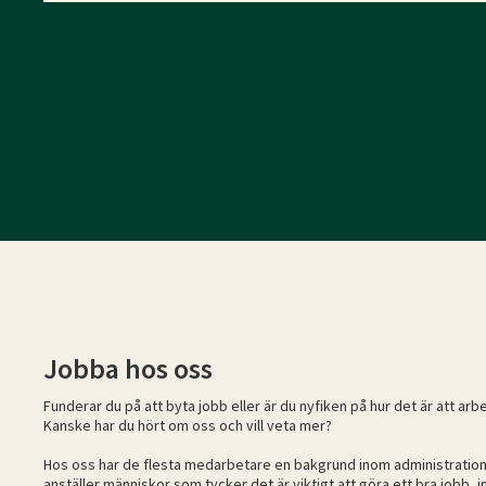
Jobba hos oss
Funderar du på att byta jobb eller är du nyfiken på hur det är att ar
Kanske har du hört om oss och vill veta mer?
Hos oss har de flesta medarbetare en bakgrund inom administration, 
anställer människor som tycker det är viktigt att göra ett bra jobb, i