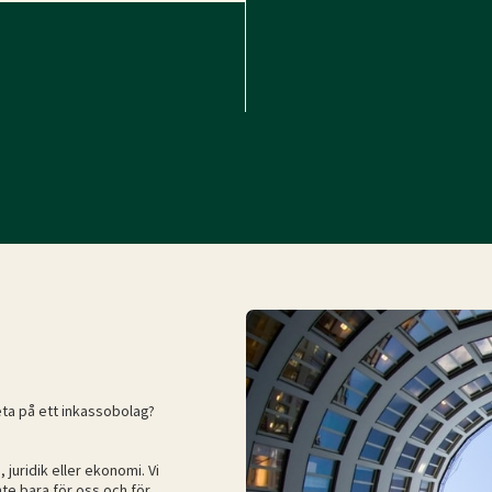
beta på ett inkassobolag?
juridik eller ekonomi. Vi
nte bara för oss och för