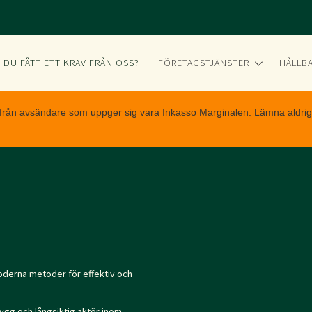
FÖRETAGSTJÄNSTER
HÅLLB
 DU FÅTT ETT KRAV FRÅN OSS?
 från avsändare som uppger sig vara Inkasso Marginalen. Lämna aldrig u
oderna metoder för effektiv och
ygg och långsiktig aktör inom