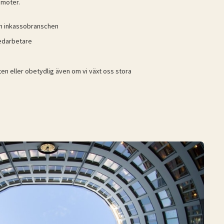
 möter.
om inkassobranschen
medarbetare
ten eller obetydlig även om vi växt oss stora