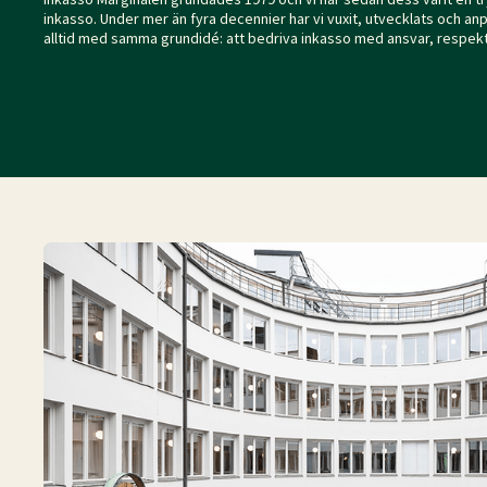
inkasso. Under mer än fyra decennier har vi vuxit, utvecklats och a
alltid med samma grundidé: att bedriva inkasso med ansvar, respe