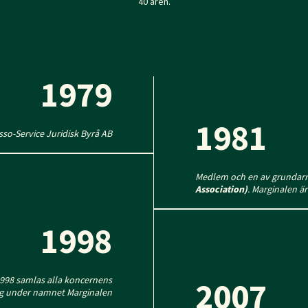
40 åren.
1979
1981
so-Service Juridisk Byrå AB
Medlem och en av grundarna
Association)
. Marginalen ä
1998
1998 samlas alla koncernens
2007
g under namnet Marginalen