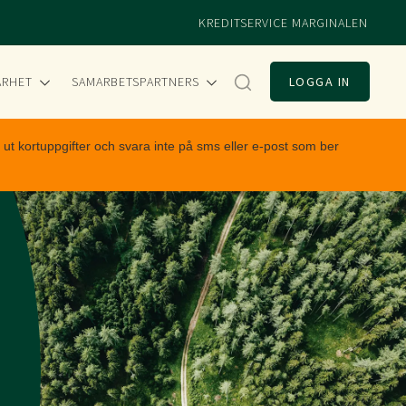
KREDITSERVICE MARGINALEN
ARHET
SAMARBETSPARTNERS
LOGGA IN
t kortuppgifter och svara inte på sms eller e-post som ber