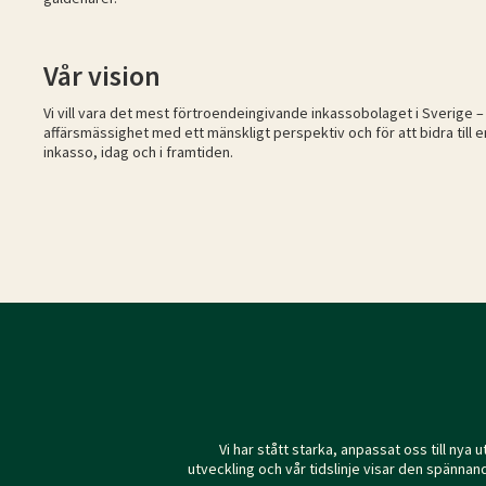
Vår vision
Vi vill vara det mest förtroendeingivande inkassobolaget i Sverige – 
affärsmässighet med ett mänskligt perspektiv och för att bidra till e
inkasso, idag och i framtiden.
Vi har stått starka, anpassat oss till nya
utveckling och vår tidslinje visar den spänna