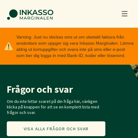
Varning: Just nu skickas sms ut om obetald faktura från
avsändare som uppger sig vara Inkasso Marginalen. Lämna
aldrig ut kortuppgifter och svara inte på sms eller e-post
som ber dig logga in med Bank-ID, koder eller lösenord.
Frågor och svar
Om du inte hittar svaret på din fråga här, vänligen
klicka på knappen för att se en komplett lista med
frågor och svar.
VISA ALLA FRÅGOR OCH SVAR