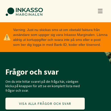
Varning: Just nu skickas sms ut om obetald faktura från
avsändare som uppger sig vara Inkasso Marginalen. Lämna
aldrig ut kortuppgifter och svara inte på sms eller e-post
som ber dig logga in med Bank-ID, koder eller lösenord.
Frågor och svar
Om du inte hittar svaret på din fråga här, vänligen
klicka på knappen för att se en komplett lista med
frågor och svar.
VISA ALLA FRÅGOR OCH SVAR